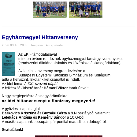
Egyházmegyei Hittanverseny
2026.03.16. 20:00 · barpeter ·
középiskolai
Az EKIF támogatásával
minden évben rendeznek egyházmegyei tantárgyi versenyeket
(rendszerint általános iskolás és középiskolás kategóriákban)
Az idei hittanverseny megrendezésére a
Budapesti Egyetemi Katolikus Gimnázium és Kollégium
adta a helyszínt. Iskolánk két csapattal is indult.
Az idei téma:
A XXI. század pápái
A felkészítő / kísérő tanár
Hámori Viktor
tanár úr volt.
Nagy meglepetésre és nagy örömünkre
az idei hittanversenyt a Kanizsay megnyerte!
A győztes csapat tagjai:
Barkovics Krisztina
és
Buzsáki Gérta
a 9.N osztályból valamint
Lelekács Antónia
és
Kemény Sándor
a 10.G-ből.
A másik csapatunk is csupán pár ponttal maradt le a dobogóról.
Gratulálunk!