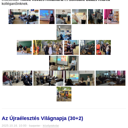
kolléganőinknek.
Az Újraélesztés Világnapja (30+2)
2025.10.16. 10:00 · barpeter ·
középiskolai