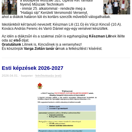
a Budapesti Műszaki SZC Újpesti Két Tanítási
Nyelvű Műszaki Technikum
- immár 25. alkalommal - rendezte meg a
"Hatágú síp" Kerületi Versmondó Versenyt,
ahol a diákok határon túli és kortárs szerzők műveiből válogathattak.
Iskolánkból két tanuló nevezett: Készman Lili (11.G) és Váczi Kincső (10.A).
Kovács András Ferenc és Varró Dániel egy-egy versével készültek.
Az idén a diákzsűri és a szakmai zsűri is egyhangúlag
Készman Lili
nek ítélte
oda az
első
díjat.
Gratulálunk
Lilinek is, Kincsőnek is a versenyhez!
És köszönjük
Varga Zoltán tanár úr
nak a felkészítést / kísérést.
Esti képzések 2026-2027
2026.04.01. · barpeter ·
felnőttoktatás (esti)