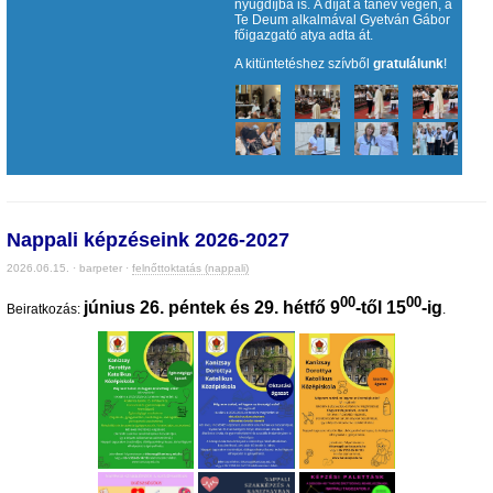
nyugdíjba is. A díjat a tanév végén, a
Te Deum alkalmával Gyetván Gábor
főigazgató atya adta át.
A kitüntetéshez szívből
gratulálunk
!
Nappali képzéseink 2026-2027
2026.06.15. · barpeter ·
felnőttoktatás (nappali)
00
00
június 26. péntek és 29. hétfő 9
-től 15
-ig
Beiratkozás:
.