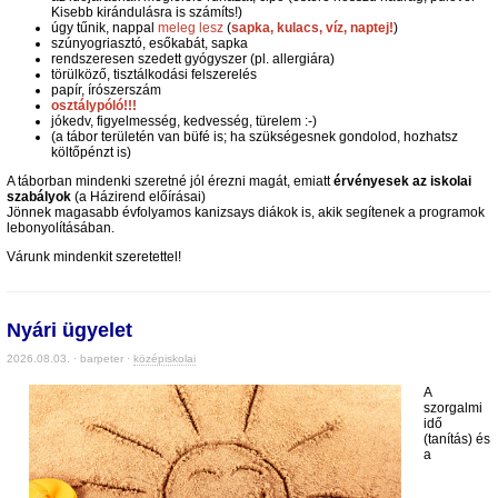
Kisebb kirándulásra is számíts!)
úgy tűnik, nappal
meleg lesz
(
sapka, kulacs, víz, naptej!
)
szúnyogriasztó, esőkabát, sapka
rendszeresen szedett gyógyszer (pl. allergiára)
törülköző, tisztálkodási felszerelés
papír, írószerszám
osztálypóló!!!
jókedv, figyelmesség, kedvesség, türelem :-)
(a tábor területén van büfé is; ha szükségesnek gondolod, hozhatsz
költőpénzt is)
A táborban mindenki szeretné jól érezni magát, emiatt
érvényesek az iskolai
szabályok
(a Házirend előírásai)
Jönnek magasabb évfolyamos kanizsays diákok is, akik segítenek a programok
lebonyolításában.
Várunk mindenkit szeretettel!
Nyári ügyelet
2026.08.03. · barpeter ·
középiskolai
A
szorgalmi
idő
(tanítás) és
a