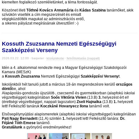
kiemelten foglalkozó szemléletünket, a téma fontosságát.
Köszönet illeti
Tóthné Kovács Annamária
és
Kádas Szabina
tanárnőket, akik
szívükön viselték a cím megszerzését és emiatt
végigküzdötték magukat az adminisztrációs erdő,
a sikeres pályázat megírásának útvesztőin! :-)
Kossuth Zsuzsanna Nemzeti Egészségügyi
Szakképzési Verseny
2026.03.22. 12:00 · barpeter ·
középiskolai
·
felnőttoktatás (nappali)
Idén a 4. alkalommal rendezte meg a Magyar Egészségügyi Szakdolgozói
Kamara (MESzK)
a
Kossuth Zsuzsanna
Nemzeti Egészségügyi
Szakképzési Verseny
t.
Iskolánkból hét tanuló jutott a március 18-án megrendezésre kerülő
országos
döntő
be, ahol
Alapápolás-gondozás újszülött-, csecsemő és gyermekkorban (alapfokú iskolai
végzettséggel) kategóriában
Soós Viktória Vivien
(13.B)
3.
helyezést ért el!
(érettségi végzettséggel, nappali tagozaton)
Zseli Hajnalka
(13.B)
1.
helyezett
lett! Felkészítő tanáruk
Koczkáné Hovanyecz Ilona
tanárnő volt.
Elsősegélynyújtási alapismeretek (alapfokú iskolai végzettséggel) kategóriában
Pati Nagy Bernadett
(11.A) szintén
1.
helyezett lett! Felkészítő tanára:
Dr.
Féjáné Tóth Emese
tanárnő.
Gratulálunk
a gyönyörű eredményekhez!