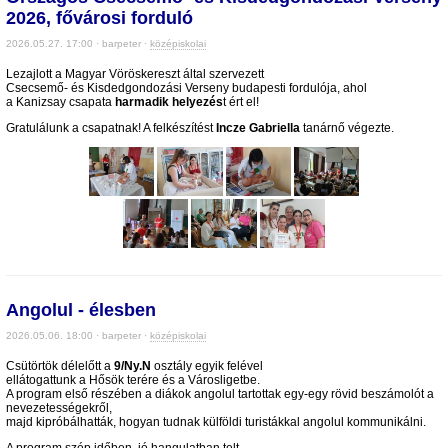
2026, fővárosi forduló
2026.05.27. 17:00 · barpeter ·
középiskolai
Lezajlott a Magyar Vöröskereszt által szervezett
Csecsemő- és Kisdedgondozási Verseny budapesti fordulója, ahol
a Kanizsay csapata
harmadik helyezés
t ért el!
Gratulálunk a csapatnak! A felkészítést
Incze Gabriella
tanárnő végezte.
Angolul - élesben
2026.05.06. 18:00 · barpeter ·
középiskolai
Csütörtök délelőtt a
9/Ny.N
osztály egyik felével
ellátogattunk a Hősök terére és a Városligetbe.
A program első részében a diákok angolul tartottak egy-egy rövid beszámolót a
nevezetességekről,
majd kipróbálhatták, hogyan tudnak külföldi turistákkal angolul kommunikálni.
A program szép időben, jó hangulatban telt.