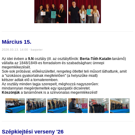
Március 15.
2026.03.13. 14:00 · barpeter
Az idei évben a
9.N
osztály (ill. az osztályfőnök:
Berta-Tóth Katalin
tanárnő)
vállalta az 1848/1849-es forradalom és szabadságharc ünnepi
megemlékezését.
Sok-sok próbával, előkészülettel, rengeteg ötlettel teli műsort láthattunk, amit
a "szokásos gyakorlatnak megfelelően" (a helyszűke miatt)
kétszer adtak elő a tornateremben.
Az osztály minden tagja szerepelt, méghozzá nagyszerűen:
mindannyian megérdemeltek egy igazgatói dicséretet.
Köszönjük
a tanárnőnek is a színvonalas megemlékezést!
Szépkiejtési verseny '26