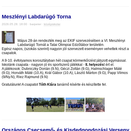
Meszlényi Labdarúgó Torna
2026.05.28. 18:00 · barpeter ·
középiskolai
.
Május 28-án rendezték meg az EKIF szervezésében a VI. Meszlényi
Labdarúgó Tornát a Tatai Olimpiai Edzőtábor területén.
Egész napos, (szokás szerint) nagyon jól szervezett eseményen vehettek részt a
csapatok.
A 9-10. évfolyamos korosztályban hét csapat körmerkőrzést játszott egymással.
Iskolánk csapata - nagyon jó és sportszerű játékkal -
II. helyezés
t ért el.
A játékosok: Dubniczky Dorián (9.N), Géczi Zoltán (9.G), Halmschlager Máté
(9.G), Horváth Máté (10.A), Král Gábor (10.A), László Márton (9.G), Papp Vilmos
(9/Ny.N), Riez Rajmund (9.N)
Gratulálunk! A csapatot
Tóth Klára
tanárnő kísérte és készítette fel.
.
Országos Csecsemő- és Kisdedgondozási Verseny