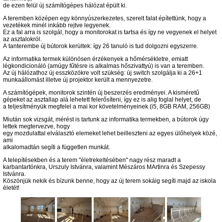
de ezen felül új számítógépes hálózat épült ki.
A teremben középen egy könnyúszerkezetes, szerelt falat építettünk, hogy a
vezetékek minél inkább rejtve legyenek.
Ez a fal arra is szolgál, hogy a monitorokat is tartsa és így ne vegyenek el helyet
az asztalokról.
A tanterembe új bútorok kerültek: így 26 tanuló is tud dolgozni egyszerre.
Az informatika termek különösen érzékenyek a hőmérsékletre, emiatt
légkondicionáló (amúgy fűtésre is alkalmas hőszivattyú) is van a teremben.
Az új hálózathoz új esszközökre volt szükség: új switch szolgálja ki a 26+1
munkaállomást illetve új projektor került a mennyezetre.
A számítógépek, monitorok szintén új beszerzés eredményei. A kisméretű
gépeket az asztallap alá lehetett felerősíteni, így ez is alig foglal helyet, de
a teljesítményük megfelel a mai kor követelményeinek (i5, 8GB RAM, 256GB)
Miután sok vizsgát, mérést is tartunk az informatika termekben, a bútorok úgy
lettek megtervezve, hogy
egy mozdulattal elválasztó elemeket lehet beilleszteni az egyes ülőhelyek közé,
ami
alkalomadtán segíti a független munkát.
A telepítésekben és a terem "életrekeltésében" nagy rész maradt a
karbantartónkra, Urszuly Istvánra, valamint Mészáros MArtinra és Szepessy
Istvánra.
Köszönjük nekik és bízunk benne, hogy az új terem sokáig segíti majd az iskola
életét!