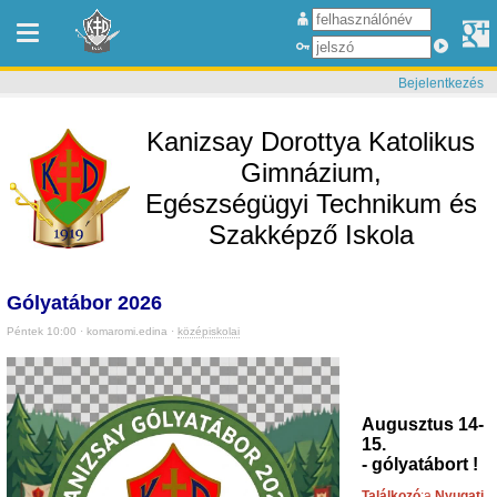
Bejelentkezés
Kanizsay Dorottya Katolikus
Gimnázium,
Egészségügyi Technikum és
Szakképző Iskola
Gólyatábor 2026
Péntek 10:00 · komaromi.edina ·
középiskolai
Augusztus 14-
15.
- gólyatábort !
Találkozó
:a
Nyugati