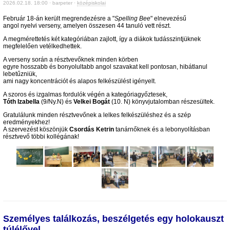
2026.02.18. 18:00 · barpeter ·
középiskolai
Február 18-án került megrendezésre a "
Spelling Bee
" elnevezésű
angol nyelvi verseny, amelyen összesen 44 tanuló vett részt.
A megmérettetés két kategóriában zajlott, így a diákok tudásszintjüknek
megfelelően vetélkedhettek.
A verseny során a résztvevőknek minden körben
egyre hosszabb és bonyolultabb angol szavakat kell pontosan, hibátlanul
lebetűzniük,
ami nagy koncentrációt és alapos felkészülést igényelt.
A szoros és izgalmas fordulók végén a kategóriagyőztesek,
Tóth Izabella
(9/Ny.N) és
Velkei Bogát
(10. N) könyvjutalomban részesültek.
Gratulálunk minden résztvevőnek a lelkes felkészüléshez és a szép
eredményekhez!
A szervezést köszönjük
Csordás Ketrin
tanárnőknek és a lebonyolításban
résztvevő többi kollégának!
Személyes találkozás, beszélgetés egy holokauszt
túlélővel