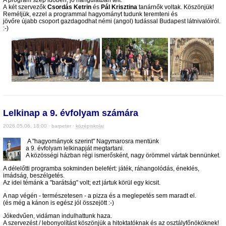
A két szervezők
Csordás Ketrin
és
Pál Krisztina
tanárnők voltak. Köszönjük!
Reméljük, ezzel a programmal hagyományt tudunk teremteni és
jövőre újabb csoport gazdagodhat némi (angol) tudással Budapest látnivalóiról.
:-)
Lelkinap a 9. évfolyam számára
2026.05.06. 18:00 · barpeter ·
középiskolai
.
A "hagyományok szerint" Nagymarosra mentünk
a 9. évfolyam lelkinapját megtartani.
A közösségi házban régi ismerősként, nagy örömmel vártak bennünket.
A délelőtti programba sokminden belefért: játék, ráhangolódás, éneklés,
imádság, beszélgetés.
Az idei témánk a "barátság" volt; ezt jártuk körül egy kicsit.
A nap végén - természetesen - a pizza és a meglepetés sem maradt el.
(és még a kánon is egész jól összejött :-)
Jókedvűen, vidáman indulhattunk haza.
A szervezést / lebonyolítást köszönjük a hitoktatóknak és az osztályfőnököknek!