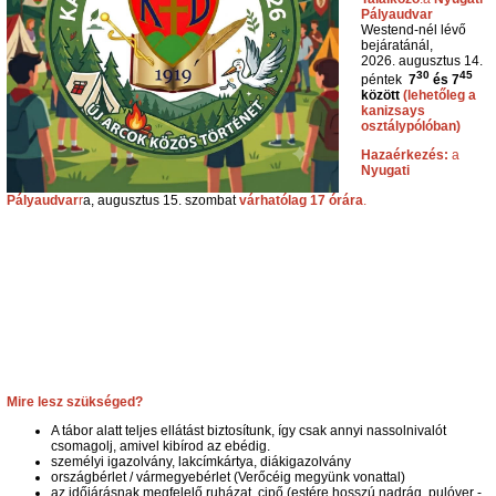
Pályaudvar
Westend-nél lévő
bejáratánál,
2026. augusztus 14.
30
45
péntek
7
és 7
között
(lehetőleg a
kanizsays
osztálypólóban)
Hazaérkezés:
a
Nyugati
Pályaudvar
r
a, augusztus 15. szombat
várhatólag 17 órára
.
Mire lesz szükséged?
A tábor alatt teljes ellátást biztosítunk, így csak annyi nassolnivalót
csomagolj, amivel kibírod az ebédig.
személyi igazolvány, lakcímkártya, diákigazolvány
országbérlet / vármegyebérlet (Verőcéig megyünk vonattal)
az időjárásnak megfelelő ruházat, cipő (estére hosszú nadrág, pulóver -