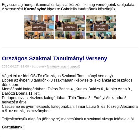
Egy csomag hungarikummal és tapssal köszöntük meg vendégeink szolgálatát.
A szervezést
Kuzmányiné Nyeste Gabriella
tanárnőnek köszönjük.
Országos Szakmai Tanulmányi Verseny
2026.04.27. 12:00 · barpeter ·
felnőttoktatás (nappali)
Véget ért az idei OSzTV (Országos Szakmai Tanulmányi Verseny)
Ebben az évben 8 tanulónk (3 szakmában) képviselte iskolánkat az országos
döntőben.
Mentőápoló kategóriában: Zsíros Bence 4., Kurucz Balázs 6., Kübler Anna 9.,
Daróczi Dorina 11. lett.
Perioperatív asszisztens kategóriában: Tóth Tímea 3., Erdélyi Alexandra 5.
helyezést ért el.
Csecsemő és gyermekápoló kategóriában: Tímár Laura 8. és Tószegi Alexandra
a 9. az országos mezőnyben.
Teljesítményük alapján (többnyire) mentesülnek a szakmai vizsga letétele alól.
Gratulálunk
!