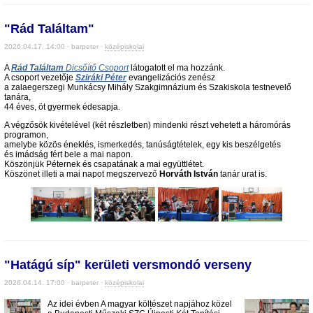
"Rád Találtam"
2026.04.17. 14:00 · barpeter ·
középiskolai
A
Rád Találtam
Dicsőítő Csoport
látogatott el ma hozzánk.
A csoport vezetője
Sziráki Péter
evangelizációs zenész
a zalaegerszegi Munkácsy Mihály Szakgimnázium és Szakiskola testnevelő
tanára,
44 éves, öt gyermek édesapja.
A végzősök kivételével (két részletben) mindenki részt vehetett a háromórás
programon,
amelybe közös éneklés, ismerkedés, tanúságtételek, egy kis beszélgetés
és imádság fért bele a mai napon.
Köszönjük Péternek és csapatának a mai együttlétet.
Köszönet illeti a mai napot megszervező
Horváth István
tanár urat is.
"Hatágú síp" kerületi versmondó verseny
2026.04.14. 17:00 · barpeter ·
középiskolai
Az idei évben A magyar költészet napjához közel