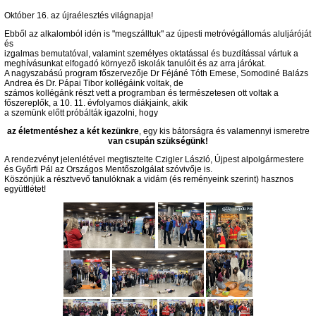
Október 16. az újraélesztés világnapja!
Ebből az alkalomból idén is "megszálltuk" az újpesti metróvégállomás aluljáróját
és
izgalmas bemutatóval, valamint személyes oktatással és buzdítással vártuk a
meghívásunkat elfogadó környező iskolák tanulóit és az arra járókat.
A nagyszabású program főszervezője Dr Féjáné Tóth Emese, Somodiné Balázs
Andrea és Dr. Pápai Tibor kollégáink voltak, de
számos kollégánk részt vett a programban és természetesen ott voltak a
főszereplők, a 10. 11. évfolyamos diákjaink, akik
a szemünk előtt próbálták igazolni, hogy
az életmentéshez a két kezünkre
, egy kis bátorságra és valamennyi ismeretre
van csupán szükségünk!
A rendezvényt jelenlétével megtisztelte Czigler László, Újpest alpolgármestere
és Győrfi Pál az Országos Mentőszolgálat szóvivője is.
Köszönjük a résztvevő tanulóknak a vidám (és reményeink szerint) hasznos
együttlétet!