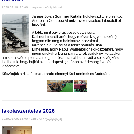
2026.01.16. 15:00 · barpeter ·
középiskolai
Január 16-án
Sommer Katalin
holokauszt túlélő és Koch
Andrea, a Centropa Alapítvány képviselője látogatott el
hozzánk.
A több, mint egy órás beszélgetés során
Kati néni mesélt arról, hogy (ötéves kisgyermekként)
hogyan élte meg a holokauszt borzalmait,
miként alakult a sorsa a felszabadulás után.
Elmesélte, hogy Raoul Wallenbergnek köszönheti, hogy
megmenekült a Duna-partra terelt zsidók gyilkolásakor,
amikor a svéd diplomata megjelenése miatt abbamaradt a sor kivégzése.
Hallhattuk, hogy bujkáltak a budapesti gettóban az édesanyjával és
kisöccsével...
Köszönjük a ritka és maradandó élményt Kati néninek és Andreának.
Iskolaszentelés 2026
2026.01.06. 12:00 · barpeter ·
középiskolai
.