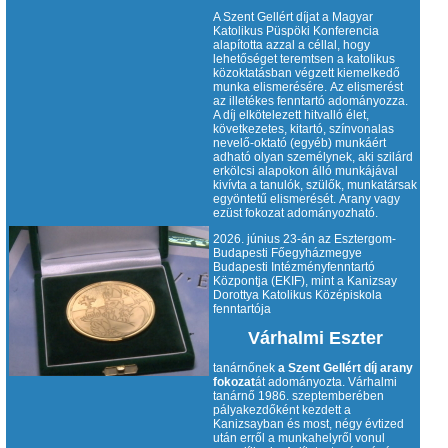
A Szent Gellért díjat a Magyar
Katolikus Püspöki Konferencia
alapította azzal a céllal, hogy
lehetőséget teremtsen a katolikus
közoktatásban végzett kiemelkedő
munka elismerésére. Az elismerést
az illetékes fenntartó adományozza.
A díj elkötelezett hitvalló élet,
következetes, kitartó, színvonalas
nevelő-oktató (egyéb) munkáért
adható olyan személynek, aki szilárd
erkölcsi alapokon álló munkájával
kivívta a tanulók, szülők, munkatársak
egyöntetű elismerését. Arany vagy
ezüst fokozat adományozható.
2026. június 23-án az Esztergom-
Budapesti Főegyházmegye
Budapesti Intézményfenntartó
Központja (EKIF), mint a Kanizsay
Dorottya Katolikus Középiskola
fenntartója
Várhalmi Eszter
tanárnőnek
a Szent Gellért díj arany
fokozat
át adományozta. Várhalmi
tanárnő 1986. szeptemberében
pályakezdőként kezdett a
Kanizsayban és most, négy évtized
után erről a munkahelyről vonul