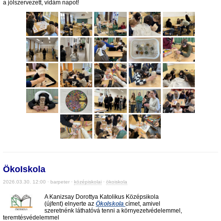
a jólszervezett, vidám napot!
ÖkoIskola
2026.03.30. 12:00 · barpeter ·
középiskolai
·
ökoiskola
A Kanizsay Dorottya Katolikus Középsikola
(újfent) elnyerte az
ÖkoIskola
címet, amivel
szeretnénk láthatóvá tenni a környezetvédelemmel,
teremtésvédelemmel