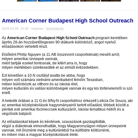
American Corner Budapest High School Outreach
2026.04.28. 15:00 · barpeter ·
középiskolai
Az
American Corner Budapest High School Outreach
program keretében
április 28-án hozzávetőlegesen 90 diákunk különböző, angol nyelvű
előadásokon vehetett részt.
Elsőként Philip Nguyen (a 11.AB összevont csoportoknak) mesélt arról,
milyen amerikai ünnepek vannak,
miért tartják ezeket fontosnak, de kitért arra is, hogy
milyen mértékben üzletiesedtek el az elmúlt évtizedekben.
Ezt követően a 10.N osztályt avatta be abba, hogy
milyen volt számára vietnámi-amerikaiként felnőni Texasban,
miben különbözik az otthoni és az iskolai élet,
milyen kulturális és vallási különbségek vannak és egy kis történelemről is szó
esett.
A hetedik órában a 11.G és 9/Ny.N csoportokhoz érkezett Leticia De Souza, aki
az amerikai középiskolások hagyományairól tartott előadást, többek között a
péntek esti amerikai focimeccsek kultuszáról, iskolai tematikus hétről és a
végzősök báljáról.
Az előadásokat képek és kérdések, szavazások gazdagították,
végül a diákoknak elmondhatták, hogy Magyarországon milyen ünnepeink
vannak, mit őriznénk meg a kultúránkból ha külföldre költöznénk,
és miben más a magyar középiskolások élete.