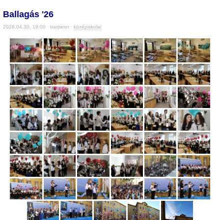
Ballagás '26
2026.04.30. 19:00 · barpeter ·
középiskolai