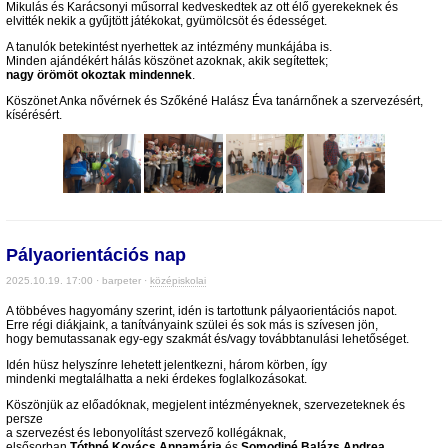
Mikulás és Karácsonyi műsorral kedveskedtek az ott élő gyerekeknek és
elvitték nekik a gyűjtött játékokat, gyümölcsöt és édességet.
A tanulók betekintést nyerhettek az intézmény munkájába is.
Minden ajándékért hálás köszönet azoknak, akik segítettek;
nagy örömöt okoztak mindennek
.
Köszönet Anka nővérnek és Szőkéné Halász Éva tanárnőnek a szervezésért,
kísérésért.
Pályaorientációs nap
2025.10.19. 17:00 · barpeter ·
középiskolai
A többéves hagyomány szerint, idén is tartottunk pályaorientációs napot.
Erre régi diákjaink, a tanítványaink szülei és sok más is szívesen jön,
hogy bemutassanak egy-egy szakmát és/vagy továbbtanulási lehetőséget.
Idén hüsz helyszínre lehetett jelentkezni, három körben, így
mindenki megtalálhatta a neki érdekes foglalkozásokat.
Köszönjük az előadóknak, megjelent intézményeknek, szervezeteknek és
persze
a szervezést és lebonyolítást szervező kollégáknak,
elsősorban
Tóthné Kovács Annamária
és
Somodiné Balázs Andrea