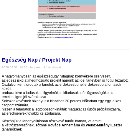
Egészség Nap / Projekt Nap
2026.03.31. 14:00 · barpeter ·
középiskolai
A hagyományosan az egészségügyi világnap környékére szervezett,
az egész iskolát megmozgató projekt naponk az idei tanévben is flottul lezajlott.
Osztályonként forogtak a tanulók az érdekesebbnél érdekesebb állomások
között
próbára téve a tudásukat, figyelmüket, kitartásukat és ügyességüket, s
emellett igen jól szórakozva.
Sokszor kevésnek bizonyult a kiszabott 20 perces időtartam egy-egy lelkes
csoport számára,
hiszen a feladatok a legtöbbször kínálták magukat az újbóli próbálkozásra,
az eredmények további csiszolására.
Köszönjük a lebonyolításban résztvevő tanári karnak, valamint
a két főszervezőnek,
Tóthné Kovács Annamária
és
Weisz-Murányi Eszter
tanárnőknek