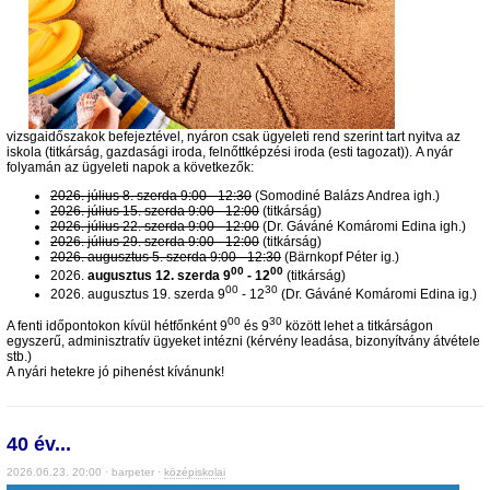
vizsgaidőszakok befejeztével, nyáron csak ügyeleti rend szerint tart nyitva az
iskola (titkárság, gazdasági iroda, felnőttképzési iroda (esti tagozat)). A nyár
folyamán az ügyeleti napok a következők:
2026. július 8. szerda 9:00 - 12:30
(Somodiné Balázs Andrea igh.)
2026. július 15. szerda 9:00 - 12:00
(titkárság)
2026. július 22. szerda 9:00 - 12:00
(Dr. Gáváné Komáromi Edina igh.)
2026. július 29. szerda 9:00 - 12:00
(titkárság)
2026. augusztus 5. szerda 9:00 - 12:30
(Bärnkopf Péter ig.)
00
00
2026.
augusztus 12. szerda 9
- 12
(titkárság)
00
30
2026. augusztus 19. szerda 9
- 12
(Dr. Gáváné Komáromi Edina ig.)
00
30
A fenti időpontokon kívül hétfőnként 9
és 9
között lehet a titkárságon
egyszerű, adminisztratív ügyeket intézni (kérvény leadása, bizonyítvány átvétele
stb.)
A nyári hetekre jó pihenést kívánunk!
40 év...
2026.06.23. 20:00 · barpeter ·
középiskolai