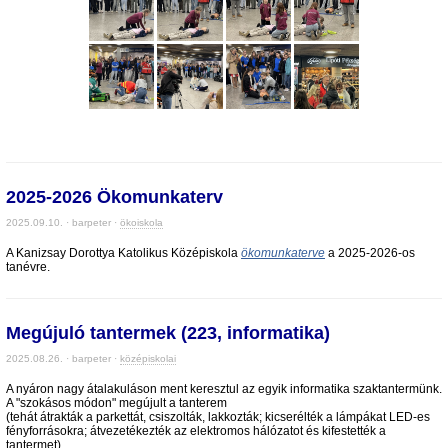
2025-2026 Ökomunkaterv
2025.09.10. · barpeter ·
ökoiskola
A Kanizsay Dorottya Katolikus Középiskola
ökomunkaterve
a 2025-2026-os
tanévre.
Megújuló tantermek (223, informatika)
2025.08.26. · barpeter ·
középiskolai
A nyáron nagy átalakuláson ment keresztul az egyik informatika szaktantermünk.
A "szokásos módon" megújult a tanterem
(tehát átrakták a parkettát, csiszolták, lakkozták; kicserélték a lámpákat LED-es
fényforrásokra; átvezetékezték az elektromos hálózatot és kifestették a
tantermet),