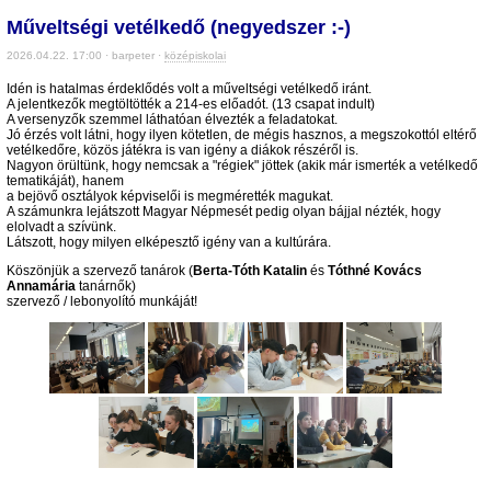
Műveltségi vetélkedő (negyedszer :-)
2026.04.22. 17:00 · barpeter ·
középiskolai
Idén is hatalmas érdeklődés volt a műveltségi vetélkedő iránt.
A jelentkezők megtöltötték a 214-es előadót. (13 csapat indult)
A versenyzők szemmel láthatóan élvezték a feladatokat.
Jó érzés volt látni, hogy ilyen kötetlen, de mégis hasznos, a megszokottól eltérő
vetélkedőre, közös játékra is van igény a diákok részéről is.
Nagyon örültünk, hogy nemcsak a "régiek" jöttek (akik már ismerték a vetélkedő
tematikáját), hanem
a bejövő osztályok képviselői is megmérették magukat.
A számunkra lejátszott Magyar Népmesét pedig olyan bájjal nézték, hogy
elolvadt a szívünk.
Látszott, hogy milyen elképesztő igény van a kultúrára.
Köszönjük a szervező tanárok (
Berta-Tóth Katalin
és
Tóthné Kovács
Annamária
tanárnők)
szervező / lebonyolító munkáját!