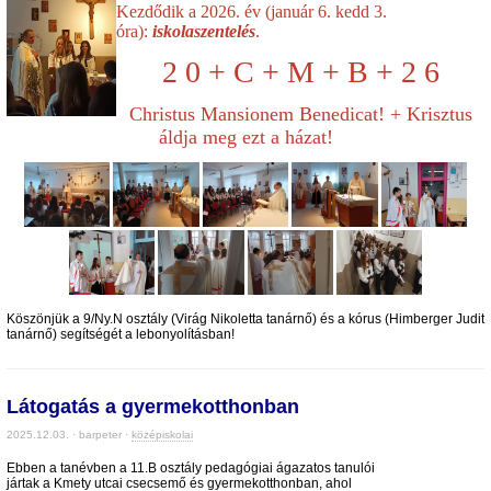
Kezdődik a 2026. év (január 6. kedd 3.
óra):
iskolaszentelés
.
2 0 + C + M + B + 2 6
Christus Mansionem Benedicat! + Krisztus
áldja meg ezt a házat!
Köszönjük a 9/Ny.N osztály (Virág Nikoletta tanárnő) és a kórus (Himberger Judit
tanárnő) segítségét a lebonyolításban!
Látogatás a gyermekotthonban
2025.12.03. · barpeter ·
középiskolai
Ebben a tanévben a 11.B osztály pedagógiai ágazatos tanulói
jártak a Kmety utcai csecsemő és gyermekotthonban, ahol