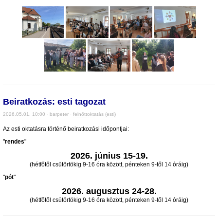
Beiratkozás: esti tagozat
2026.05.01. 10:00 · barpeter ·
felnőttoktatás (esti)
Az esti oktatásra történő beiratkozási időpontjai:
"
rendes
"
2026. június 15-19.
(hétfőtől csütörtökig 9-16 óra között, pénteken 9-től 14 óráig)
"
pót
"
2026. augusztus 24-28.
(hétfőtől csütörtökig 9-16 óra között, pénteken 9-től 14 óráig)