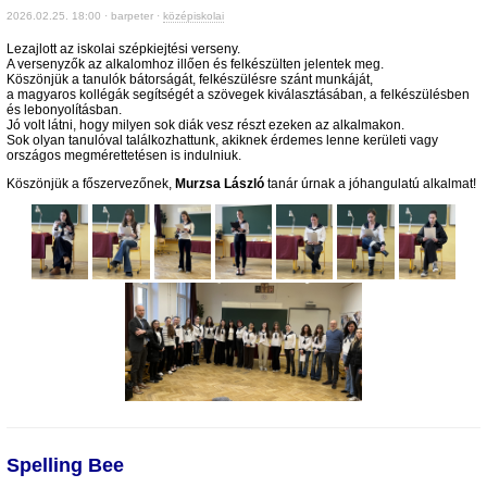
2026.02.25. 18:00 · barpeter ·
középiskolai
Lezajlott az iskolai szépkiejtési verseny.
A versenyzők az alkalomhoz illően és felkészülten jelentek meg.
Köszönjük a tanulók bátorságát, felkészülésre szánt munkáját,
a magyaros kollégák segítségét a szövegek kiválasztásában, a felkészülésben
és lebonyolításban.
Jó volt látni, hogy milyen sok diák vesz részt ezeken az alkalmakon.
Sok olyan tanulóval találkozhattunk, akiknek érdemes lenne kerületi vagy
országos megmérettetésen is indulniuk.
Köszönjük a főszervezőnek,
Murzsa László
tanár úrnak a jóhangulatú alkalmat!
Spelling Bee