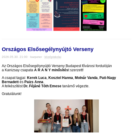
Országos Elsősegélynyújtó Verseny
2026.05.30. 21:00 · barpeter ·
középiskolai
Az Országos Elsősegélynyújtó Verseny Budapest fővárosi fordulóján
a Kanizsay csapata
A R A N Y minősítés
t szerzett!
A csapat tagjai:
Kerek Luca
,
Kosztel Hanna
,
Molnár Vanda
,
Pati-Nagy
Bernadett
és
Paizs Anna
.
A felkészítést
Dr. Féjáné Tóth Emese
tanárnő végezte.
Gratulálunk!