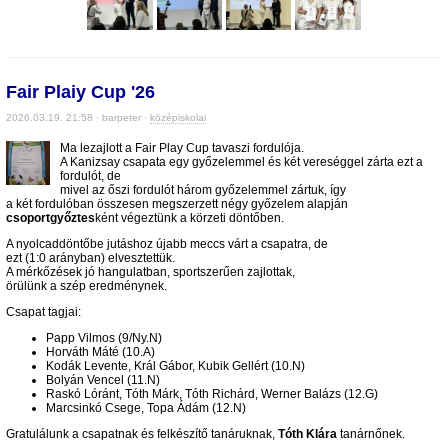
Fair Plaiy Cup '26
2026.03.19. 21:58 · barpeter ·
középiskolai
Ma lezajlott a Fair Play Cup tavaszi fordulója.
A Kanizsay csapata egy győzelemmel és két vereséggel zárta ezt a
fordulót, de
mivel az őszi fordulót három győzelemmel zártuk, így
a két fordulóban összesen megszerzett négy győzelem alapján
csoportgyőztes
ként végeztünk a körzeti döntőben.
A nyolcaddöntőbe jutáshoz újabb meccs várt a csapatra, de
ezt (1:0 arányban) elvesztettük.
A mérkőzések jó hangulatban, sportszerűen zajlottak,
örülünk a szép eredménynek.
Csapat tagjai:
Papp Vilmos (9/Ny.N)
Horváth Máté (10.A)
Kodák Levente, Král Gábor, Kubik Gellért (10.N)
Bolyán Vencel (11.N)
Raskó Lóránt, Tóth Márk, Tóth Richárd, Werner Balázs (12.G)
Marcsinkó Csege, Topa Ádám (12.N)
Gratulálunk a csapatnak és felkészítő tanáruknak,
Tóth Klára
tanárnőnek.