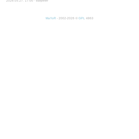
2026.05.27. 17:00 · barpeter
MaYoR
- 2002-2026 ©
GPL
4863