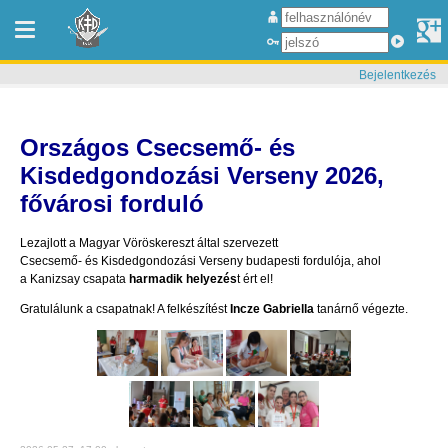
Bejelentkezés
Országos Csecsemő- és
Kisdedgondozási Verseny 2026,
fővárosi forduló
Lezajlott a Magyar Vöröskereszt által szervezett
Csecsemő- és Kisdedgondozási Verseny budapesti fordulója, ahol
a Kanizsay csapata
harmadik helyezés
t ért el!
Gratulálunk a csapatnak! A felkészítést
Incze Gabriella
tanárnő végezte.