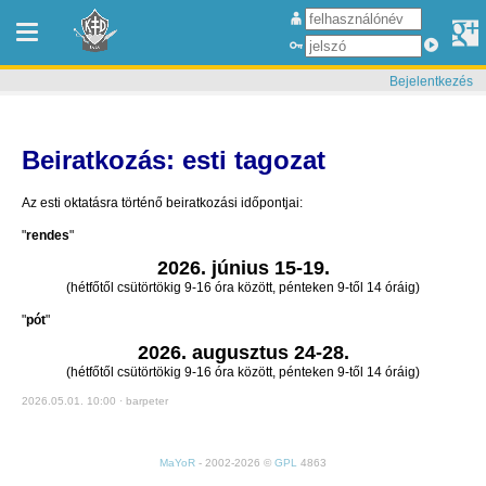
Bejelentkezés
Beiratkozás: esti tagozat
Az esti oktatásra történő beiratkozási időpontjai:
"
rendes
"
2026. június 15-19.
(hétfőtől csütörtökig 9-16 óra között, pénteken 9-től 14 óráig)
"
pót
"
2026. augusztus 24-28.
(hétfőtől csütörtökig 9-16 óra között, pénteken 9-től 14 óráig)
2026.05.01. 10:00 · barpeter
MaYoR
- 2002-2026 ©
GPL
4863