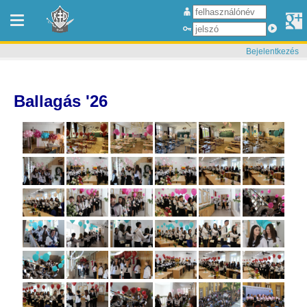
Bejelentkezés
Ballagás '26