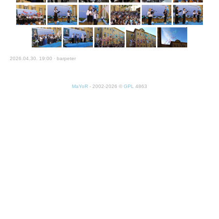
2026.04.30. 19:00 · barpeter
MaYoR
- 2002-2026 ©
GPL
4863