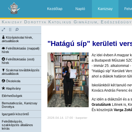
Kezdőlap
Napló
Kanizsay
Felv
Kanizsay Dorottya Katolikus Gimnázium, Egészségügy
Középiskolai hírek,
aktualitások
"Hatágú síp" kerületi v
Felnőttoktatás (nappali)
hírek
Az idei évben A magyar k
Felnőttoktatás (esti)
a Budapesti Műszaki SZC
hírek
- immár 25. alkalommal -
Szakmai továbbképzés
"Hatágú síp" Kerületi Ve
aktualitások
ahol a diákok határon túl
Ökoiskola
Iskolánkból két tanuló ne
Alapítvány
Kovács András Ferenc és 
Elérhetőségek
Az idén a diákzsűri és a
Bemutatkozás, Kanizsay
Gratulálunk
Lilinek is, K
Dorottya
És köszönjük
Varga Zoltá
Igazgatói köszöntő
2026.04.14. 17:00 · barpeter
Felnőttképzés,
szakképzés általános
leírás