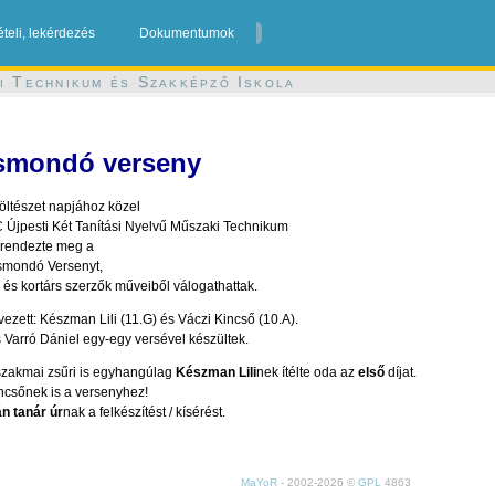
ételi, lekérdezés
Dokumentumok
i Technikum és Szakképző Iskola
ersmondó verseny
öltészet napjához közel
 Újpesti Két Tanítási Nyelvű Műszaki Technikum
 rendezte meg a
rsmondó Versenyt,
i és kortárs szerzők műveiből válogathattak.
vezett: Készman Lili (11.G) és Váczi Kincső (10.A).
Varró Dániel egy-egy versével készültek.
 szakmai zsűri is egyhangúlag
Készman Lili
nek ítélte oda az
első
díjat.
incsőnek is a versenyhez!
n tanár úr
nak a felkészítést / kísérést.
MaYoR
- 2002-2026 ©
GPL
4863