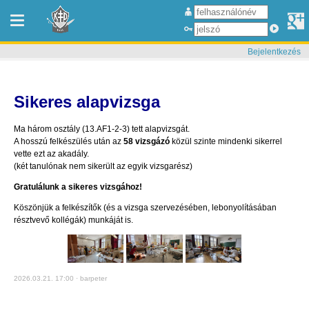
Bejelentkezés
Sikeres alapvizsga
Ma három osztály (13.AF1-2-3) tett alapvizsgát.
A hosszú felkészülés után az
58 vizsgázó
közül szinte mindenki sikerrel
vette ezt az akadály.
(két tanulónak nem sikerült az egyik vizsgarész)
Gratulálunk a sikeres vizsgához!
Köszönjük a felkészítők (és a vizsga szervezésében, lebonyolításában
résztvevő kollégák) munkáját is.
2026.03.21. 17:00 · barpeter