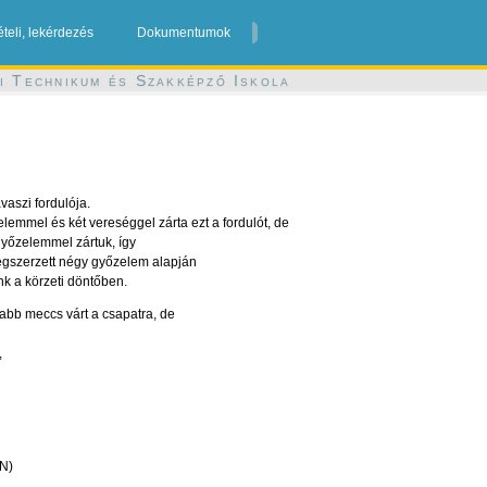
ételi, lekérdezés
Dokumentumok
i Technikum és Szakképző Iskola
avaszi fordulója.
lemmel és két vereséggel zárta ezt a fordulót, de
győzelemmel zártuk, így
egszerzett négy győzelem alapján
nk a körzeti döntőben.
abb meccs várt a csapatra, de
,
.N)