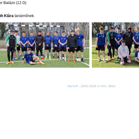
er Balázs (12.G)
th Klára
tanárnőnek.
MaYoR
- 2002-2026 ©
GPL
4863