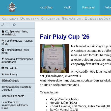
Kezdőlap
Napló
Kanizsay
Felv
Kanizsay Dorottya Katolikus Gimnázium, Egészségügy
Középiskolai hírek,
aktualitások
Fair Plaiy Cup '26
Felnőttoktatás (nappali)
hírek
Ma lezajlott a Fair Play Cup t
Felnőttoktatás (esti)
A Kanizsay csapata egy győze
hírek
mivel az őszi fordulót három 
Szakmai továbbképzés
a két fordulóban összesen m
aktualitások
csoportgyőztes
ként végeztü
Ökoiskola
A nyolcaddöntőbe jutáshoz új
Alapítvány
ezt (1:0 arányban) elvesztettük.
A mérkőzések jó hangulatban, sportszerűen zajlottak
Elérhetőségek
örülünk a szép eredménynek.
Bemutatkozás, Kanizsay
Dorottya
Csapat tagjai:
Igazgatói köszöntő
Papp Vilmos (9/Ny.N)
Felnőttképzés,
Horváth Máté (10.A)
szakképzés általános
Kodák Levente, Král Gábor, Kubik Gellért (10
leírás
Bolyán Vencel (11.N)