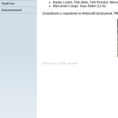
Raskó Lóránt, Tóth Márk, Tóth Richárd, Wern
Tanári kar
Marcsinkó Csege, Topa Ádám (12.N)
Dokumentumok
Gratulálunk a csapatnak és felkészítő tanáruknak,
Tó
2026.03.19. 21:58 · barpeter