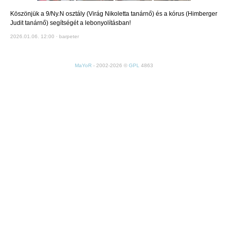
Köszönjük a 9/Ny.N osztály (Virág Nikoletta tanárnő) és a kórus (Himberger
Judit tanárnő) segítségét a lebonyolításban!
2026.01.06. 12:00 · barpeter
MaYoR
- 2002-2026 ©
GPL
4863