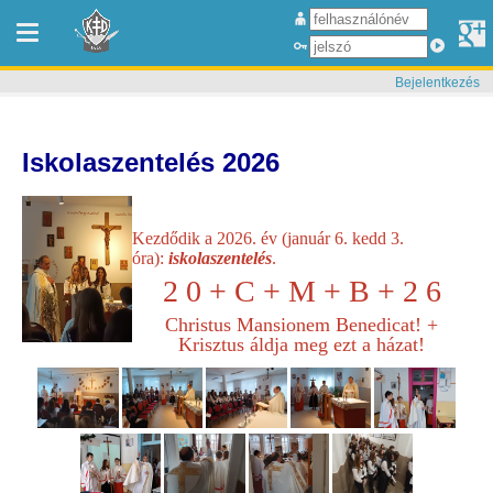
Bejelentkezés
Iskolaszentelés 2026
.
Kezdődik a 2026. év (január 6. kedd 3.
óra):
iskolaszentelés
.
2 0 + C + M + B + 2 6
Christus Mansionem Benedicat! +
Krisztus áldja meg ezt a házat!