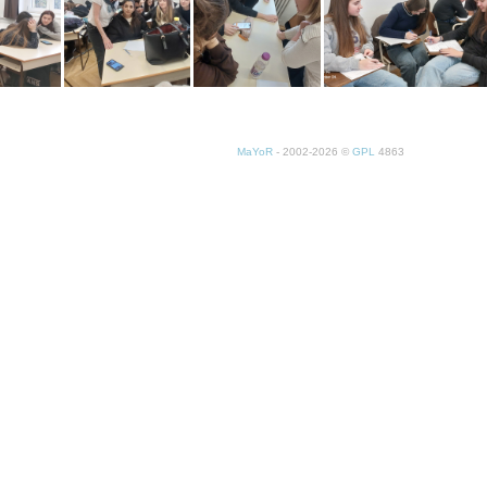
MaYoR
- 2002-2026 ©
GPL
4863