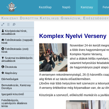
Kezdőlap
Napló
Kanizsay
Felv
Kanizsay Dorottya Katolikus Gimnázium, Egészségügy
Középiskolai hírek,
aktualitások
Komplex Nyelvi Verseny
Felnőttoktatás (nappali)
hírek
November 24-én került megr
Felnőttoktatás (esti)
a több éves hagyománnyal r
hírek
Komplex Nyelvi Verseny,
Szakmai továbbképzés
ahol a diákok tréfás nyelvtan
aktualitások
valamint helyesírási feladatok
Ökoiskola
de hagyományos papír alapú te
Alapítvány
A versenyen rekordmennyiségű, 26 (!) háromfős csapa
alig fértek el az iskola előadótermében.
Elérhetőségek
(Jövőre már több helyszínre kell szervezni a lebonyolít
Bemutatkozás, Kanizsay
A verseny értékelése még folyamatban van, de az él
Dorottya
Igazgatói köszöntő
Köszönjük a szervező, előkészítő munkát és a javítást
Felnőttképzés,
szakképzés általános
leírás