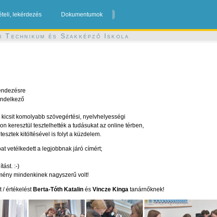
ételi, lekérdezés
Dokumentumok
i Technikum és Szakképző Iskola
endezésre
endelkező
i, kicsit komolyabb szövegértési, nyelvhelyességi
on keresztül tesztelhették a tudásukat az online térben,
sztek kitöltésével is folyt a küzdelem.
t vetélkedett a legjobbnak járó címért;
ást. :-)
mény mindenkinek nagyszerű volt!
 / értékelést
Berta-Tóth Katalin
és
Vincze Kinga
tanárnőknek!