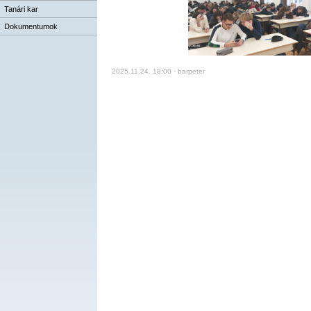
Tanári kar
Dokumentumok
2025.11.24. 18:00 · barpeter