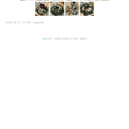
2025.11.27. 17:00 · barpeter
MaYoR
- 2002-2026 ©
GPL
4863