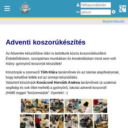
Bejelentkezés
Adventi koszorúkészítés
Az Adventre készülődve idén is tartottunk közös koszorúkészítést.
Érdeklődésben, szorgalmas munkában és kreativitásban most sem volt
hiány: gyönyörű koszorúk készültek!
Köszönjük a szervező
Tóth Klára
tanárnőnek és az iskolai alapítványnak,
hogy lehetővé tették ezt az ünnepi készülődés.
Valamint köszönjük
Kovácsné Horváth Andrea
tanárnőnek (a szakmai
segítség és sok ötlet mellett) a gyönyörű, iskolai adventi koszorút!
(Hétfő reggel "beüzemeljük". Gyertek! :-)