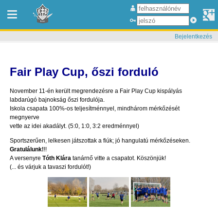
Bejelentkezés
Fair Play Cup, őszi forduló
November 11-én került megrendezésre a Fair Play Cup kispályás
labdarúgó bajnokság őszi fordulója.
Iskola csapata 100%-os teljesítménnyel, mindhárom mérkőzését
megnyerve
vette az idei akadályt. (5:0, 1:0, 3:2 eredménnyel)
Sportszerűen, lelkesen játszottak a fiúk; jó hangulatú mérkőzéseken.
Gratulálunk!
!!
A versenyre
Tóth Klára
tanárnő vitte a csapatot. Köszönjük!
(... és várjuk a tavaszi fordulót!)