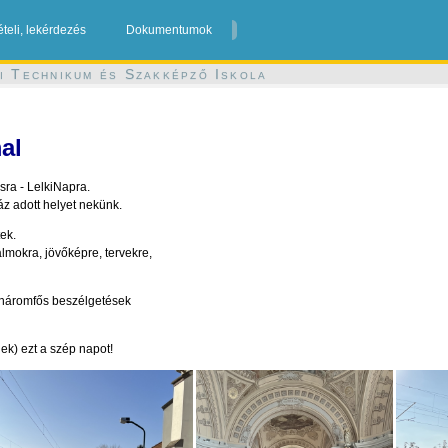
ételi, lekérdezés
Dokumentumok
i Technikum és Szakképző Iskola
al
ra - LelkiNapra.
áz adott helyet nekünk.
ek.
lmokra, jövőképre, tervekre,
-háromfős beszélgetések
ek) ezt a szép napot!