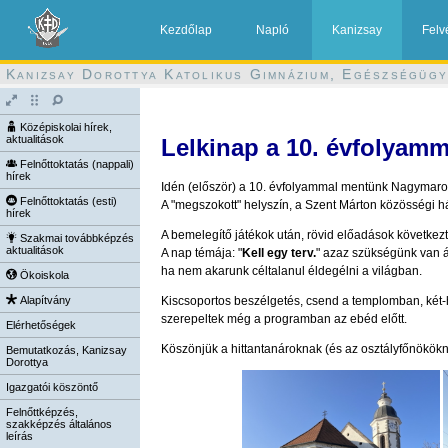
Kezdőlap
Napló
Kanizsay
Felv
Kanizsay Dorottya Katolikus Gimnázium, Egészségügy
Középiskolai hírek,
aktualitások
Lelkinap a 10. évfolyamm
Felnőttoktatás (nappali)
hírek
Idén (először) a 10. évfolyammal mentünk Nagymaros
Felnőttoktatás (esti)
A "megszokott" helyszín, a Szent Márton közösségi h
hírek
A bemelegítő játékok után, rövid előadások következt
Szakmai továbbképzés
aktualitások
A nap témája: "
Kell egy terv.
" azaz szükségünk van á
ha nem akarunk céltalanul éldegélni a világban.
Ökoiskola
Alapítvány
Kiscsoportos beszélgetés, csend a templomban, két
szerepeltek még a programban az ebéd előtt.
Elérhetőségek
Köszönjük a hittantanároknak (és az osztályfőnökökn
Bemutatkozás, Kanizsay
Dorottya
Igazgatói köszöntő
Felnőttképzés,
szakképzés általános
leírás