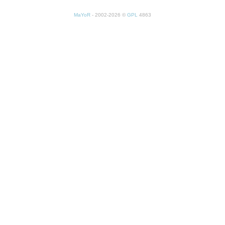
MaYoR
- 2002-2026 ©
GPL
4863