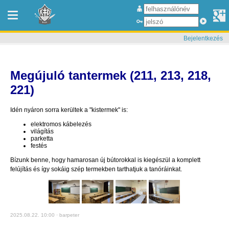
Bejelentkezés
Megújuló tantermek (211, 213, 218,
221)
Idén nyáron sorra kerültek a "kistermek" is:
elektromos kábelezés
világítás
parketta
festés
Bízunk benne, hogy hamarosan új bútorokkal is kiegészül a komplett
felújítás és így sokáig szép termekben tarthatjuk a tanóráinkat.
2025.08.22. 10:00 · barpeter