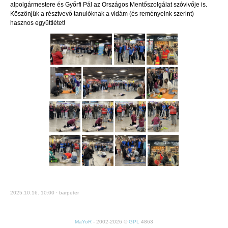
alpolgármestere és Győrfi Pál az Országos Mentőszolgálat szóvivője is.
Köszönjük a résztvevő tanulóknak a vidám (és reményeink szerint)
hasznos együttlétet!
2025.10.16. 10:00 · barpeter
MaYoR
- 2002-2026 ©
GPL
4863