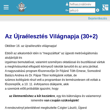
Bejelentkezés
Az Újraélesztés Világnapja (30+2)
Október 16. az újraélesztés világnapja!
Ebből az alkalomból idén is "megszálltuk" az újpesti metróvégállomás
aluljáróját és
izgalmas bemutatóval, valamint személyes oktatással és buzdítással vártuk
a meghívásunkat elfogadó környező iskolák tanulóit és az arra járókat.
A nagyszabású program főszervezője Dr Féjáné Tóth Emese, Somodiné
Balázs Andrea és Dr. Pápai Tibor kollégáink voltak, de
számos kollégánk részt vett a programban és természetesen ott voltak a
főszereplők, a 10. 11. évfolyamos diákjaink, akik
a szemünk előtt próbálták igazolni, hogy
az életmentéshez a két kezünkre
, egy kis bátorságra és valamennyi
ismeretre
van csupán szükségünk!
A rendezvényt jelenlétével megtisztelte Czigler László, Újpest