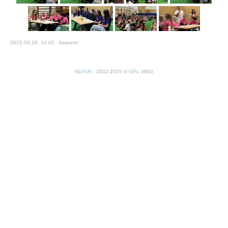
2025.09.26. 14:00 · barpeter
MaYoR
- 2002-2026 ©
GPL
4863