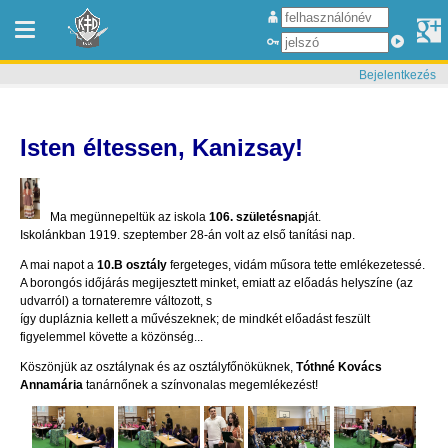
Bejelentkezés
Isten éltessen, Kanizsay!
.
Ma megünnepeltük az iskola
106. születésnap
ját.
Iskolánkban 1919. szeptember 28-án volt az első tanítási nap.
A mai napot a
10.B osztály
fergeteges, vidám műsora tette emlékezetessé.
A borongós időjárás megijesztett minket, emiatt az előadás helyszíne (az
udvarról) a tornateremre változott, s
így dupláznia kellett a művészeknek; de mindkét előadást feszült
figyelemmel követte a közönség...
Köszönjük az osztálynak és az osztályfőnöküknek,
Tóthné Kovács
Annamária
tanárnőnek a színvonalas megemlékezést!