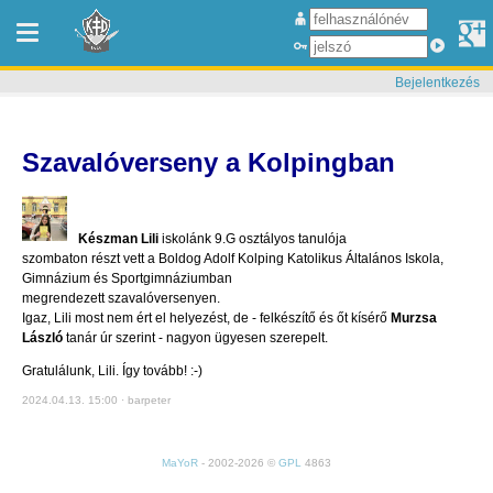
Bejelentkezés
Szavalóverseny a Kolpingban
.
Készman Lili
iskolánk 9.G osztályos tanulója
szombaton részt vett a Boldog Adolf Kolping Katolikus Általános Iskola,
Gimnázium és Sportgimnáziumban
megrendezett szavalóversenyen.
Igaz, Lili most nem ért el helyezést, de - felkészítő és őt kísérő
Murzsa
László
tanár úr szerint - nagyon ügyesen szerepelt.
Gratulálunk, Lili. Így tovább! :-)
2024.04.13. 15:00 · barpeter
MaYoR
- 2002-2026 ©
GPL
4863