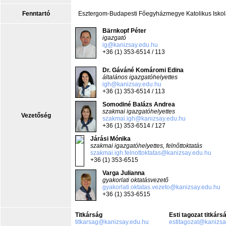
Fenntartó
Esztergom-Budapesti Főegyházmegye Katolikus Iskol
Bärnkopf Péter
igazgató
ig@kanizsay.edu.hu
+36 (1) 353-6514 / 113
Dr. Gáváné Komáromi Edina
általános igazgatóhelyettes
igh@kanizsay.edu.hu
+36 (1) 353-6514 / 113
Somodiné Balázs Andrea
szakmai igazgatóhelyettes
Vezetőség
szakmai.igh@kanizsay.edu.hu
+36 (1) 353-6514 / 127
Járási Mónika
szakmai igazgatóhelyettes, felnőttoktatás
szakmai.igh.felnottoktatas@kanizsay.edu.hu
+36 (1) 353-6515
Varga Julianna
gyakorlati oktatásvezető
gyakorlati.oktatas.vezeto@kanizsay.edu.hu
+36 (1) 353-6515
Titkárság
Esti tagozat titkárs
titkarsag@kanizsay.edu.hu
estitagozat@kanizsa