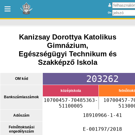
Kanizsay Dorottya Katolikus
Gimnázium,
Egészségügyi Technikum és
Szakképző Iskola
203262
OM kód
középiskola
felnőttok
Bankszámlaszámok
10700457-70485363-
10700457-7
51100005
51300
18910966-1-41
Adószám
Felnőttoktatási
E-001797/2018
engedélyszám