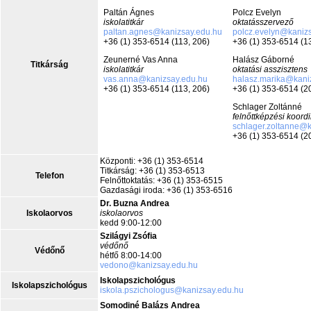
Paltán Ágnes
Polcz Evelyn
iskolatitkár
oktatásszervező
paltan.agnes@kanizsay.edu.hu
polcz.evelyn@kaniz
+36 (1) 353-6514 (113, 206)
+36 (1) 353-6514 (1
Zeunerné Vas Anna
Halász Gáborné
Titkárság
iskolatitkár
oktatási asszisztens
vas.anna@kanizsay.edu.hu
halasz.marika@kani
+36 (1) 353-6514 (113, 206)
+36 (1) 353-6514 (2
Schlager Zoltánné
felnőttképzési koord
schlager.zoltanne@k
+36 (1) 353-6514 (2
Központi: +36 (1) 353-6514
Titkárság: +36 (1) 353-6513
Telefon
Felnőttoktatás: +36 (1) 353-6515
Gazdasági iroda: +36 (1) 353-6516
Dr. Buzna Andrea
Iskolaorvos
iskolaorvos
kedd 9:00-12:00
Szilágyi Zsófia
védőnő
Védőnő
hétfő 8:00-14:00
vedono@kanizsay.edu.hu
Iskolapszichológus
Iskolapszichológus
iskola.pszichologus@kanizsay.edu.hu
Somodiné Balázs Andrea