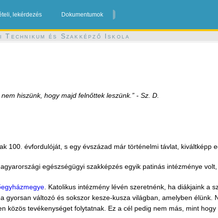
ételi, lekérdezés
Dokumentumok
i Technikum és Szakképző Iskola
 nem hiszünk, hogy majd felnőttek leszünk.” - Sz. D.
k 100. évfordulóját, s egy évszázad már történelmi távlat, kiváltképp 
agyarországi egészségügyi szakképzés egyik patinás intézménye volt, 
Főegyházmegye
. Katolikus intézmény lévén szeretnénk, ha diákjaink a s
 a gyorsan változó és sokszor kesze-kusza világban, amelyben élünk. N
n közös tevékenységet folytatnak. Ez a cél pedig nem más, mint hogy 