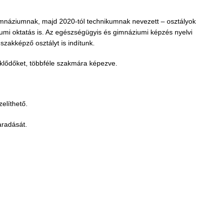
imnáziumnak, majd 2020-tól technikumnak nevezett – osztályok
ziumi oktatás is. Az egészségügyis és gimnáziumi képzés nyelvi
szakképző osztályt is indítunk.
eklődőket, többféle szakmára képezve.
elíthető.
aradását.