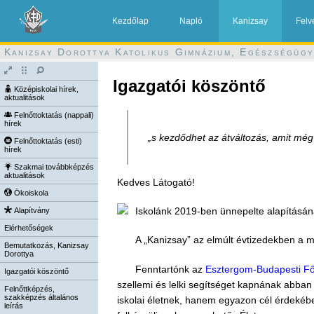
Kezdőlap
Napló
Kanizsay
Felv
Kanizsay Dorottya Katolikus Gimnázium, Egészségügy
Igazgatói köszöntő
Középiskolai hírek,
aktualitások
Felnőttoktatás (nappali)
hírek
„s kezdődhet az átváltozás, amit még
Felnőttoktatás (esti)
hírek
Szakmai továbbképzés
aktualitások
Kedves Látogató!
Ökoiskola
Iskolánk 2019-ben ünnepelte alapításána
Alapítvány
Elérhetőségek
A „Kanizsay” az elmúlt évtizedekben a m
Bemutatkozás, Kanizsay
Dorottya
Fenntartónk az
Esztergom-Budapesti 
Igazgatói köszöntő
szellemi és lelki segítséget kapnának abban
Felnőttképzés,
szakképzés általános
iskolai életnek, hanem egyazon cél érdekébe
leírás