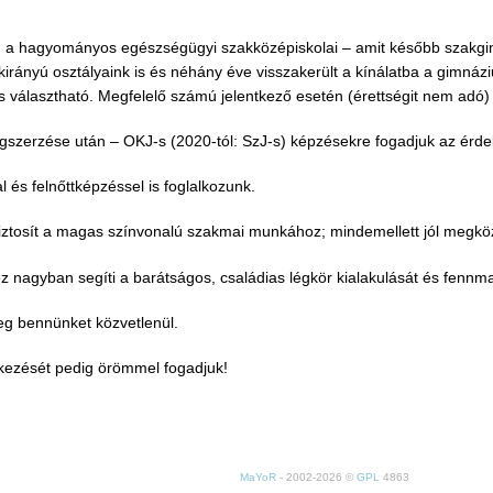
nk: a hagyományos egészségügyi szakközépiskolai – amit később szakg
akirányú osztályaink is és néhány éve visszakerült a kínálatba a gimná
s választható. Megfelelő számú jelentkező esetén (érettségit nem adó) 
egszerzése után – OKJ-s (2020-tól: SzJ-s) képzésekre fogadjuk az érd
l és felnőttképzéssel is foglalkozunk.
et biztosít a magas színvonalú szakmai munkához; mindemellett jól megköz
 ez nagyban segíti a barátságos, családias légkör kialakulását és fennm
eg bennünket közvetlenül.
tkezését pedig örömmel fogadjuk!
MaYoR
- 2002-2026 ©
GPL
4863