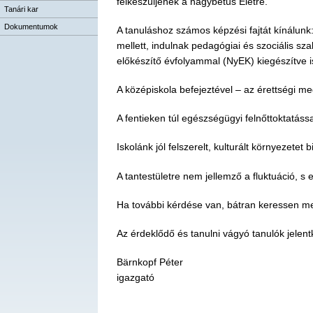
felkészüljenek a nagybetűs Életre.
Tanári kar
Dokumentumok
A tanuláshoz számos képzési fajtát kínálu
mellett, indulnak pedagógiai és szociális sz
előkészítő évfolyammal (NyEK) kiegészítve i
A középiskola befejeztével – az érettségi m
A fentieken túl egészségügyi felnőttoktatássa
Iskolánk jól felszerelt, kulturált környezet
A tantestületre nem jellemző a fluktuáció, s
Ha további kérdése van, bátran keressen m
Az érdeklődő és tanulni vágyó tanulók jelen
Bärnkopf Péter
igazgató