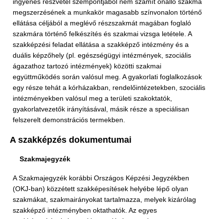
ingyenes részvétel szempontjából nem számít önálló szakma
megszerzésének a munkakör magasabb színvonalon történő
ellátása céljából a meglévő részszakmát magában foglaló
szakmára történő felkészítés és szakmai vizsga letétele. A
szakképzési feladat ellátása a szakképző intézmény és a
duális képzőhely (pl. egészségügyi intézmények, szociális
ágazathoz tartozó intézmények) közötti szakmai
együttműködés során valósul meg. A gyakorlati foglalkozások
egy része tehát a kórházakban, rendelőintézetekben, szociális
intézményekben valósul meg a területi szakoktatók,
gyakorlatvezetők irányításával, másik része a speciálisan
felszerelt demonstrációs termekben.
A szakképzés dokumentumai
Szakmajegyzék
A Szakmajegyzék korábbi Országos Képzési Jegyzékben
(OKJ-ban) közzétett szakképesítések helyébe lépő olyan
szakmákat, szakmairányokat tartalmazza, melyek kizárólag
szakképző intézményben oktathatók. Az egyes