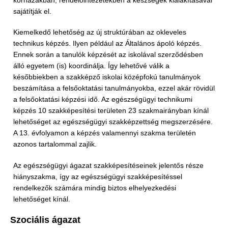
kórházakban, rendelőintézetekben a készségek kialakításával
sajátítják el.
Kiemelkedő lehetőség az új struktúrában az okleveles
technikus képzés. Ilyen például az Általános ápoló képzés.
Ennek során a tanulók képzését az iskolával szerződésben
álló egyetem (is) koordinálja. Így lehetővé válik a
későbbiekben a szakképző iskolai középfokú tanulmányok
beszámítása a felsőoktatási tanulmányokba, ezzel akár rövidül
a felsőoktatási képzési idő. Az egészségügyi technikumi
képzés 10 szakképesítési területen 23 szakmairányban kínál
lehetőséget az egészségügyi szakképzettség megszerzésére.
A 13. évfolyamon a képzés valamennyi szakma területén
azonos tartalommal zajlik.
Az egészségügyi ágazat szakképesítéseinek jelentős része
hiányszakma, így az egészségügyi szakképesítéssel
rendelkezők számára mindig biztos elhelyezkedési
lehetőséget kínál.
Szociális ágazat