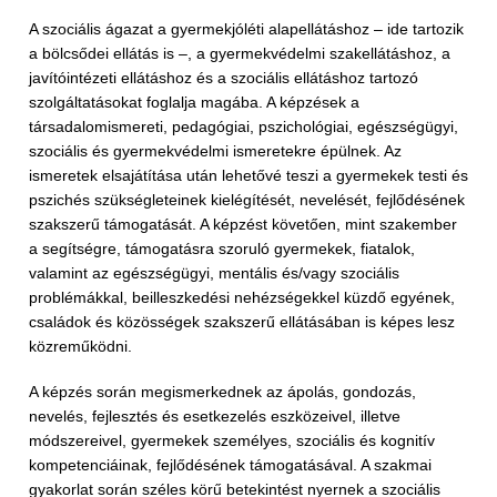
A szociális ágazat a gyermekjóléti alapellátáshoz – ide tartozik
a bölcsődei ellátás is –, a gyermekvédelmi szakellátáshoz, a
javítóintézeti ellátáshoz és a szociális ellátáshoz tartozó
szolgáltatásokat foglalja magába. A képzések a
társadalomismereti, pedagógiai, pszichológiai, egészségügyi,
szociális és gyermekvédelmi ismeretekre épülnek. Az
ismeretek elsajátítása után lehetővé teszi a gyermekek testi és
pszichés szükségleteinek kielégítését, nevelését, fejlődésének
szakszerű támogatását. A képzést követően, mint szakember
a segítségre, támogatásra szoruló gyermekek, fiatalok,
valamint az egészségügyi, mentális és/vagy szociális
problémákkal, beilleszkedési nehézségekkel küzdő egyének,
családok és közösségek szakszerű ellátásában is képes lesz
közreműködni.
A képzés során megismerkednek az ápolás, gondozás,
nevelés, fejlesztés és esetkezelés eszközeivel, illetve
módszereivel, gyermekek személyes, szociális és kognitív
kompetenciáinak, fejlődésének támogatásával. A szakmai
gyakorlat során széles körű betekintést nyernek a szociális