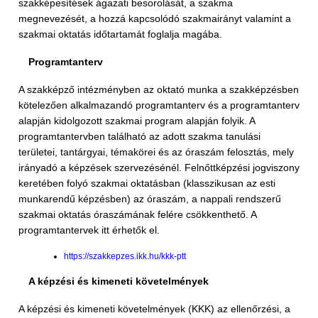
szakképesítések ágazati besorolását, a szakma
megnevezését, a hozzá kapcsolódó szakmairányt valamint a
szakmai oktatás időtartamát foglalja magába.
Programtanterv
A szakképző intézményben az oktató munka a szakképzésben
kötelezően alkalmazandó programtanterv és a programtanterv
alapján kidolgozott szakmai program alapján folyik. A
programtantervben található az adott szakma tanulási
területei, tantárgyai, témakörei és az óraszám felosztás, mely
irányadó a képzések szervezésénél. Felnőttképzési jogviszony
keretében folyó szakmai oktatásban (klasszikusan az esti
munkarendű képzésben) az óraszám, a nappali rendszerű
szakmai oktatás óraszámának felére csökkenthető. A
programtantervek itt érhetők el.
https://szakkepzes.ikk.hu/kkk-ptt
A képzési és kimeneti követelmények
A képzési és kimeneti követelmények (KKK) az ellenőrzési, a