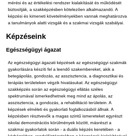
mérési és az értékelési rendszer kialakítását és működését
biztosítják, a szakképzésben kötelezően alkalmazandó. A
képzési és kimeneti követelményekben vannak meghatározva
a tanulmányok alatti vizsgák és a szakmai vizsgák szabályai.
Képzéseink
Egészségügyi ágazat
Az egészségügyi ágazati képzések az egészségügyi szakmák
gyakorlására készíti fel a leendő szakembereket, akik a
betegápolás, gondozás, az asszisztencia, a diagnosztikai és
terápiás területeken végzik hivatásukat. Az egészségügyi
szakképzés során az egészségügyi ellátás széles
spektrumával ismerkedhetnek meg mind az ápolás, az
asszisztencia, a gondozás, a rehabilitáció területein. A
képzések elméleti és gyakorlati foglalkozásból állnak. A
képzésben résztvevők a magas szintű ismereteket egyrészt
iskolai demonstrációs körülmények között, másrészt a
szakmai gyakorlatok során - a duális képzés keretében - a