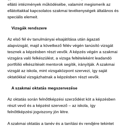
ellátó intézmények működésébe, valamint megismerik az
ellátottakkal kapcsolatos szakmai tevékenységek általános és
speciális elemeit.
Vizsgák rendszere
Az első fél év tanulmányai elsajátítása után ágazati
alapvizsgát, majd a következő félév végén tanúsító vizsgát
tesznek a képzésben részt vevők. A képzés végén a szakmai
vizsgára való felkészülést, a vizsga feltételeként leadandó
portfólió elkészítését mentorok segítik, irányítják. A szakmai
vizsgát az iskola, mint vizsgaközpont szervezi, így saját
oktatókkal vizsgázhatnak a képzésben részt vevők.
A szakmai oktatás megszervezése
Az oktatás során felnőttképzési szerződést köt a képzésben
részt vevő és a képzést szervező – az iskola, így
felnőttképzési jogviszony jön létre.
A szakmai oktatás a tanév és a tanítási év rendjére tekintet