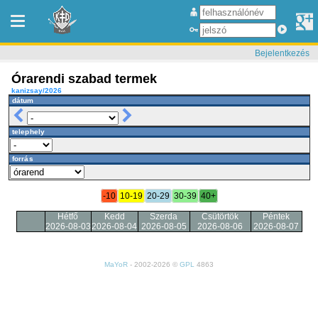
Bejelentkezés
Órarendi szabad termek
kanizsay/2026
dátum
telephely
forrás
-10
10-19
20-29
30-39
40+
Hétfő
Kedd
Szerda
Csütörtök
Péntek
2026-08-03
2026-08-04
2026-08-05
2026-08-06
2026-08-07
MaYoR
- 2002-2026 ©
GPL
4863